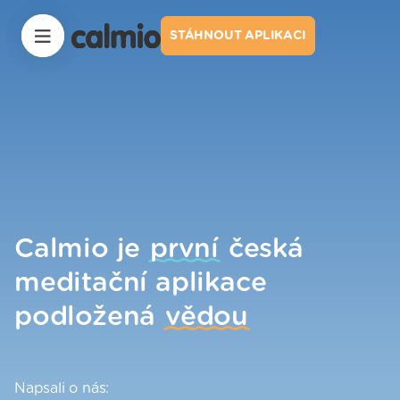


STÁHNOUT APLIKACI
STÁHNOUT APLIKACI
Calmio je
první
česká
meditační aplikace
podložená
vědou
Napsali o nás: