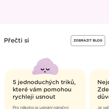
Přečti si
ZOBRAZIT BLOG
5 jednoduchých triků,
Nej
které vám pomohou
Zde 
rychleji usnout
dův
Pro někoho je usínání náročný
Je veče