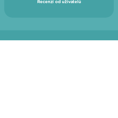
Recenzí od uživatelů
Zkusit Calmio nic nestojí
Začít meditovat nikdy nebylo jednodušší. Stáhni si
Calmio zdarma, nadechni se a zkus třeba náš volně
přístupný základní kurz.