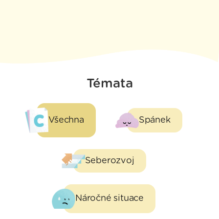
Témata
Spánek
Všechna
Seberozvoj
Náročné situace