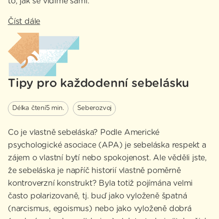
to, jak se vidíme sami.
Číst dále
Tipy pro každodenní sebelásku
Délka čtení
5 min.
Seberozvoj
Co je vlastně sebeláska? Podle Americké
psychologické asociace (APA) je sebeláska respekt a
zájem o vlastní bytí nebo spokojenost. Ale věděli jste,
že sebeláska je napříč historií vlastně poměrně
kontroverzní konstrukt? Byla totiž pojímána velmi
často polarizovaně, tj. buď jako vyloženě špatná
(narcismus, egoismus) nebo jako vyloženě dobrá