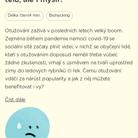
tělu, ale i mysli?
Délka čtení
4 min.
Biohacking
Otužování zažívá v posledních letech velký boom.
Zejména během pandemie nemoci covid-19 se
sociální sítě začaly plnit videi, v nichž se obyčejní lidé,
kteří s otužováním doposud neměli třeba vůbec
žádné zkušenosti, vrhají s úsměvem na tváři uprostřed
zimy do ledových rybníků či řek. Čemu otužování
vděčí za nárůst popularity a jak z něj můžete
benefitovat i vy?
Číst dále