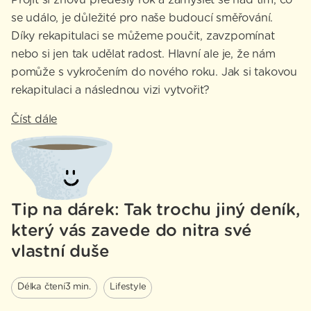
Projít si znovu předešlý rok a zamyslet se nad tím, co
se událo, je důležité pro naše budoucí směřování.
Díky rekapitulaci se můžeme poučit, zavzpomínat
nebo si jen tak udělat radost. Hlavní ale je, že nám
pomůže s vykročením do nového roku. Jak si takovou
rekapitulaci a následnou vizi vytvořit?
Číst dále
Tip na dárek: Tak trochu jiný deník,
který vás zavede do nitra své
vlastní duše
Délka čtení
3 min.
Lifestyle