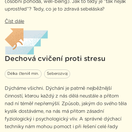
(osobní pohoda, well-being). Jak to tedy je “tak nějak
uprostřed“? Tedy, co je to zdravá sebeláska?
Číst dále
Dechová cvičení proti stresu
Délka čtení
4 min.
Seberozvoj
Dýcháme všichni. Dýchání je patrně nejběžnější
činností, kterou každý z nás dělá neustále a přitom
nad ní téměř nepřemýšlí. Způsob, jakým do svého těla
kyslík dostáváme, na nás má přitom zásadní
fyziologický i psychologický vliv. A správné dýchací
techniky nám mohou pomoct i při řešení celé řady