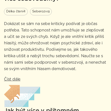
Délka čtení
4
Seberozvoj
Dokázat se sám na sebe kriticky podívat je občas
potřeba. Tato schopnost nám umožňuje se zlepšovat
a učit se ze svých chyb. Když je ale vnitřní kritik příliš
hlasitý, může ohrožovat nejen psychické zdraví, ale i
snižovat produktivitu. Podívejme se, jak takového
kritika utišit a nabýt trochu sebevědomí. Naučte se s
námi sami sebe podporovat v seberozvoji, a nenechat
se svým vnitřním hlasem demotivovat.
Číst dále
Jak být více v přítomném